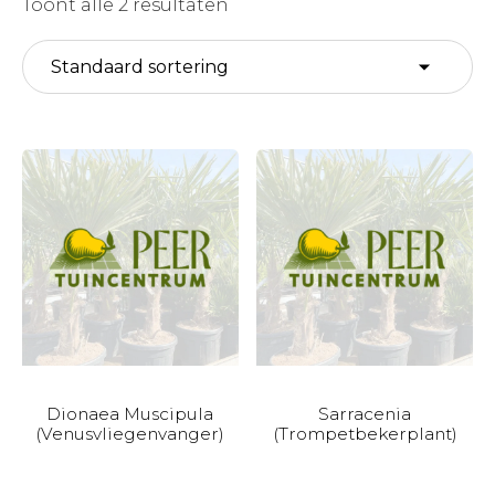
Toont alle 2 resultaten
Dionaea Muscipula
Sarracenia
(Venusvliegenvanger)
(Trompetbekerplant)