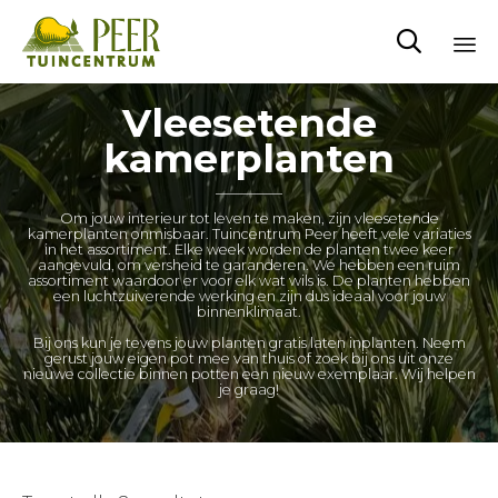

Sk
Vleesetende
to
kamerplanten
co
Om jouw interieur tot leven te maken, zijn vleesetende
kamerplanten onmisbaar. Tuincentrum Peer heeft vele variaties
in het assortiment. Elke week worden de planten twee keer
aangevuld, om versheid te garanderen. We hebben een ruim
assortiment waardoor er voor elk wat wils is. De planten hebben
een luchtzuiverende werking en zijn dus ideaal voor jouw
binnenklimaat.
Bij ons kun je tevens jouw planten gratis laten inplanten. Neem
gerust jouw eigen pot mee van thuis of zoek bij ons uit onze
nieuwe collectie binnen potten een nieuw exemplaar. Wij helpen
je graag!