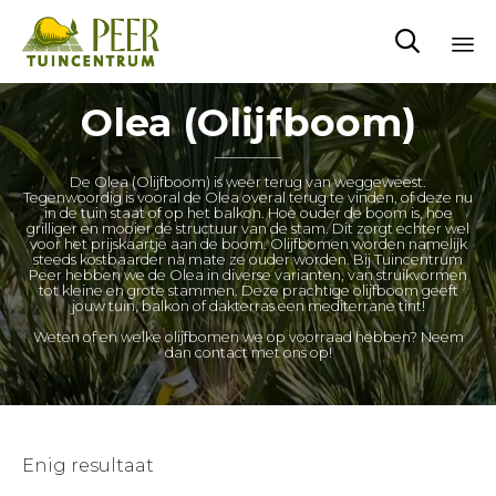

Sk
Olea (Olijfboom)
to
co
De Olea (Olijfboom) is weer terug van weggeweest.
Tegenwoordig is vooral de Olea overal terug te vinden, of deze nu
in de tuin staat of op het balkon. Hoe ouder de boom is, hoe
grilliger en mooier de structuur van de stam. Dit zorgt echter wel
voor het prijskaartje aan de boom. Olijfbomen worden namelijk
steeds kostbaarder na mate ze ouder worden. Bij Tuincentrum
Peer hebben we de Olea in diverse varianten, van struikvormen
tot kleine en grote stammen. Deze prachtige olijfboom geeft
jouw tuin, balkon of dakterras een mediterrane tint!
Weten of en welke olijfbomen we op voorraad hebben? Neem
dan contact met ons op!
Enig resultaat