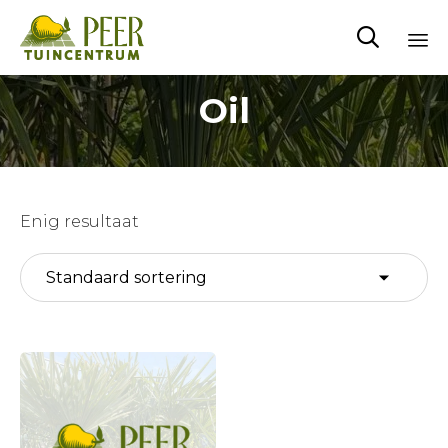

Sk
Oil
to
co
Enig resultaat