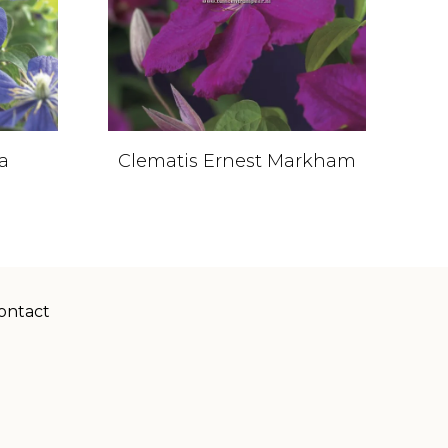
a
Clematis Ernest Markham
Cl
ontact