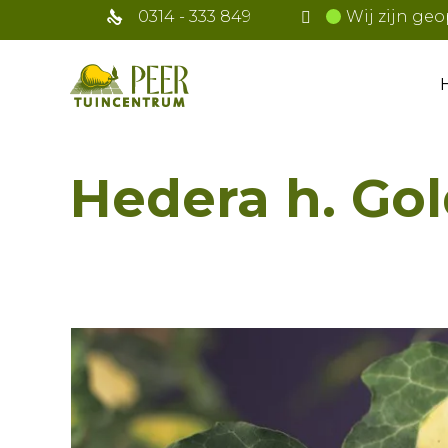
0314 - 333 849
Wij zijn geo
Hedera h. Go