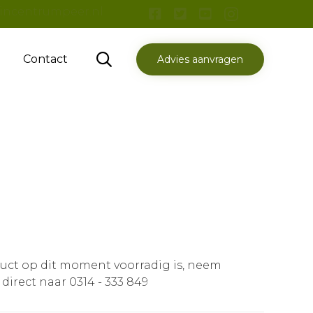
incentrumpeer.nl
Skip

Contact
Advies aanvragen
to
content
duct op dit moment voorradig is, neem
 direct naar 0314 - 333 849