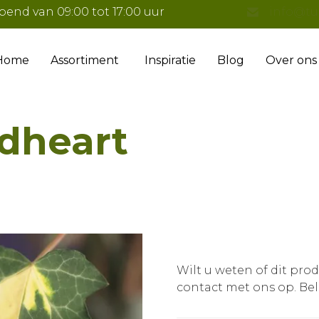
pend van 09:00 tot 17:00 uur
info@tu
Home
Assortiment
Inspiratie
Blog
Over ons
ldheart
Wilt u weten of dit pro
contact met ons op.
Bel