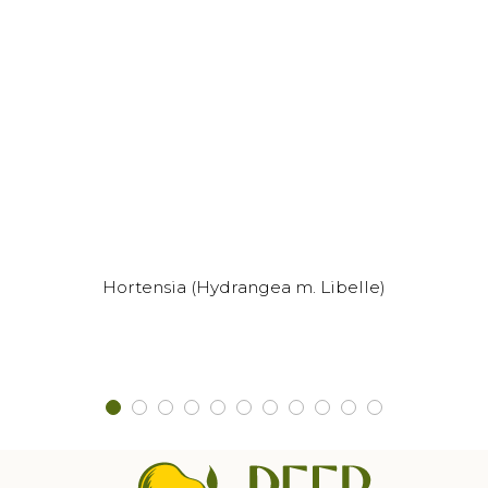
Dit
Hortensia (Hydrangea m. Libelle)
product
heeft
meerdere
variaties.
Deze
optie
kan
gekozen