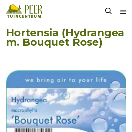

Sk
Hortensia (Hydrangea
to
m. Bouquet Rose)
co