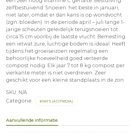
een zeer hoog vitamine C gehalte. Bestuiving:
zelfbestuivend. Snoeien: het beste in januari,
niet later, omdat er dan kans is op wondvocht
(zgn. bloeden). In de periode april – juli lange 1-
jarige scheuten geleidelijk terugsnoeien tot
circa 15 cm voorbij de laatste vrucht. Bemesting:
een ietwat zure, luchtige bodem is ideaal. Heeft
tijdens het groeiseizoen regelmatig een
behoorlijke hoeveelheid goed verteerde
compost nodig. Elk jaar 7 tot 8 kg compost per
vierkante meter is niet overdreven. Zeer
geschikt voor een kleine standplaats in de zon.
SKU:
N/A
Categorie:
KIWI’S (ACITNIDIA)
Aanvullende informatie