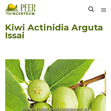

Sk
Kiwi Actinidia Arguta
to
Issai
co