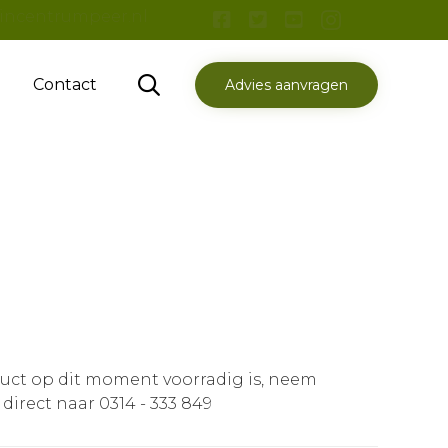
incentrumpeer.nl
Skip

Contact
Advies aanvragen
to
content
duct op dit moment voorradig is, neem
 direct naar 0314 - 333 849