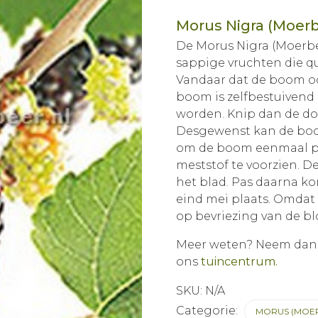
Morus Nigra (Moerb
De Morus Nigra (Moerbe
sappige vruchten die qua
Vandaar dat de boom o
boom is zelfbestuivend 
worden. Knip dan de do
Desgewenst kan de boo
om de boom eenmaal per
meststof te voorzien. D
het blad. Pas daarna ko
eind mei plaats. Omdat 
op bevriezing van de b
Meer weten? Neem da
ons
tuincentrum.
SKU:
N/A
Categorie:
MORUS (MOE