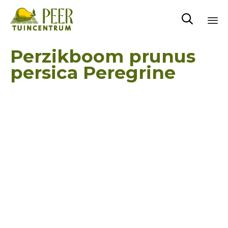

Sk
Perzikboom prunus
to
persica Peregrine
co