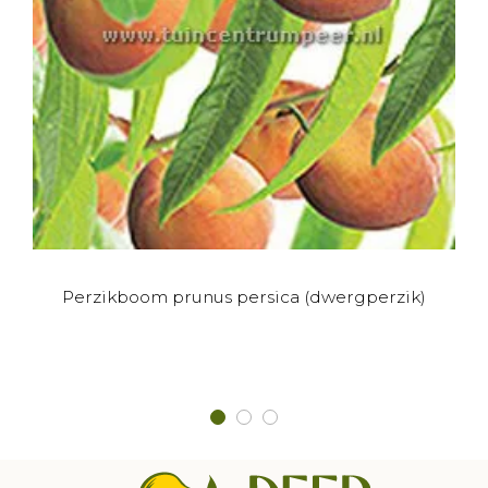
Dit
Perzikboom prunus persica (dwergperzik)
product
heeft
meerdere
variaties.
Deze
optie
kan
gekozen