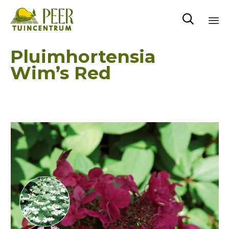

Sk
Pluimhortensia
to
Wim’s Red
co