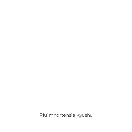
Dit
Pluimhortensia Kyushu
product
heeft
meerdere