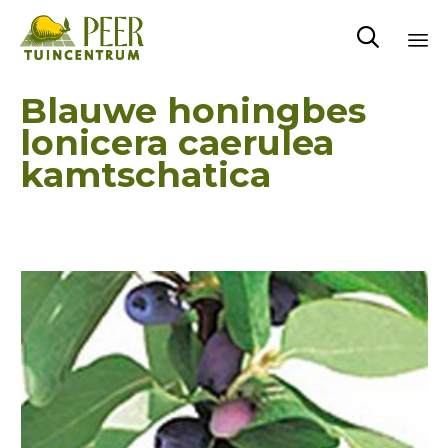

Sk
Blauwe honingbes
to
lonicera caerulea
co
kamtschatica