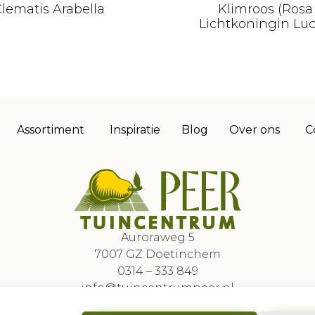
lematis Arabella
Klimroos (Rosa
Lichtkoningin Luc
Assortiment
Inspiratie
Blog
Over ons
C
Auroraweg 5
7007 GZ Doetinchem
0314 – 333 849
info@tuincentrumpeer.nl