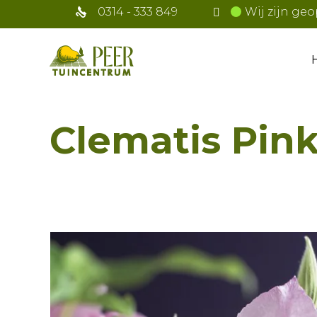
0314 - 333 849
Wij zijn geo
Clematis Pin