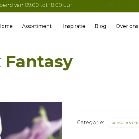
pend van 09:00 tot 18:00 uur
info@tu
Home
Assortiment
Inspiratie
Blog
Over ons
k Fantasy
Categorie:
KLIMPLANTEN