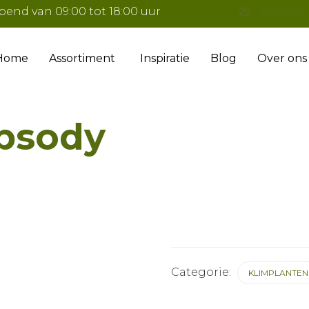
pend van 09:00 tot 18:00 uur
info@tu
Home
Assortiment
Inspiratie
Blog
Over ons
psody
Categorie:
KLIMPLANTEN