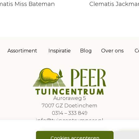
matis Miss Bateman
Clematis Jackman
Assortiment
Inspiratie
Blog
Over ons
C
Auroraweg 5
7007 GZ Doetinchem
0314 – 333 849
info@tuincentrumpeer.nl
Cookies accepteren