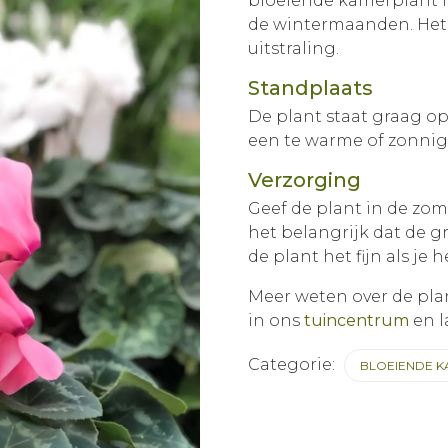
bloeiende kamerplant is
de wintermaanden. Het i
uitstraling.
Standplaats
De plant staat graag op
een te warme of zonnig
Verzorging
Geef de plant in de zome
het belangrijk dat de gr
de plant het fijn als je 
Meer weten over de pl
in ons
tuincentrum
en l
Categorie:
BLOEIENDE 