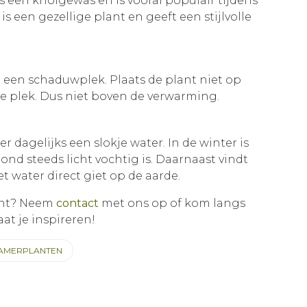
 een knolgewas en is vooral populair tijdens
s een gezellige plant en geeft een stijlvolle
 een schaduwplek. Plaats de plant niet op
e plek. Dus niet boven de verwarming.
r dagelijks een slokje water. In de winter is
ond steeds licht vochtig is. Daarnaast vindt
het water direct giet op de aarde.
ant? Neem
contact
met ons op of kom langs
aat je inspireren!
KAMERPLANTEN