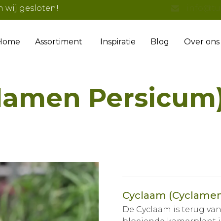
n wij gesloten!
info@tu
Home
Assortiment
Inspiratie
Blog
Over ons
lamen Persicum
Cyclaam (Cyclamen
De Cyclaam is terug va