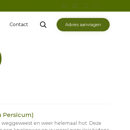
incentrumpeer.nl
Skip

Contact
Advies aanvragen
to
content
)
 Persicum)
n weggeweest en weer helemaal hot. Deze