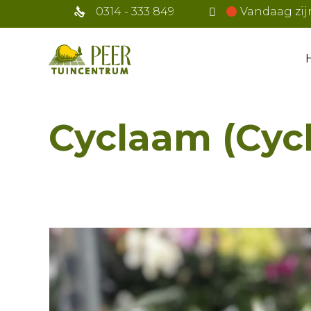
0314 - 333 849
Vandaag zij
Cyclaam (Cyc