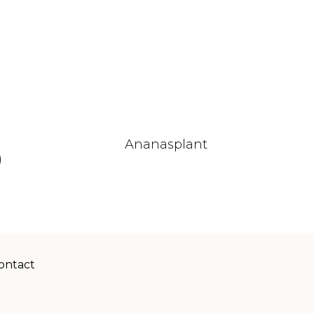
Ananasplant
)
ontact