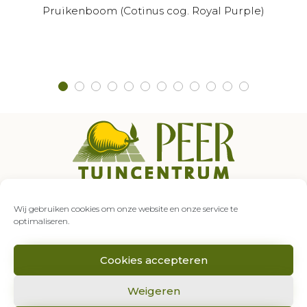
Pruikenboom (Cotinus cog. Royal Purple)
Auroraweg 5
7007 GZ Doetinchem
Wij gebruiken cookies om onze website en onze service te
0314 – 333 849
optimaliseren.
info@tuincentrumpeer.nl
Cookies accepteren
Weigeren
2020 © Tuincentrum Peer |
Algemene