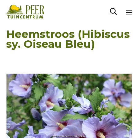

Sk
Heemstroos (Hibiscus
to
sy. Oiseau Bleu)
co