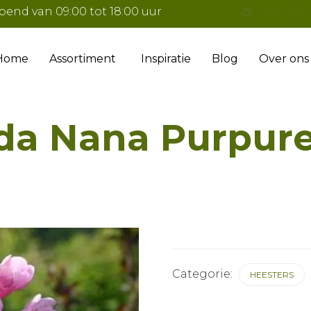
pend van 09:00 tot 18:00 uur
info@tu
Home
Assortiment
Inspiratie
Blog
Over ons
ida Nana Purpur
Categorie:
HEESTERS