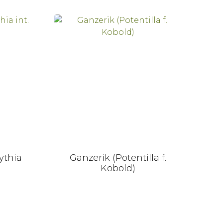
ythia
Ganzerik (Potentilla f.
V
Kobold)