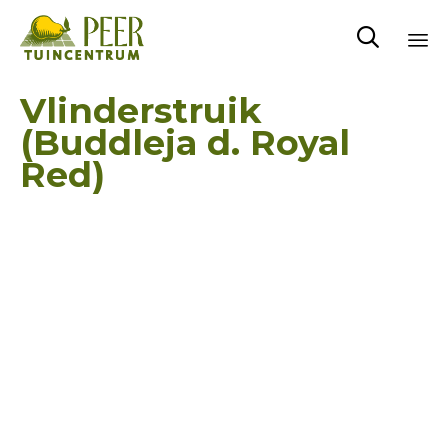

Sk
Vlinderstruik
to
(Buddleja d. Royal
co
Red)