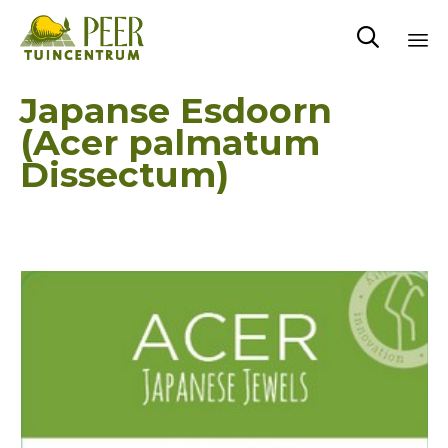

Sk
Japanse Esdoorn
to
(Acer palmatum
co
Dissectum)