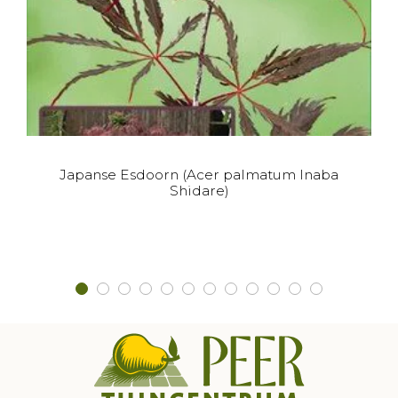
Dit
Japanse Esdoorn (Acer palmatum Inaba
product
Shidare)
heeft
meerdere
variaties.
Deze
optie
kan
gekozen
worden
op
de