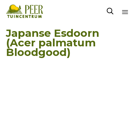

Sk
Japanse Esdoorn
to
(Acer palmatum
co
Bloodgood)