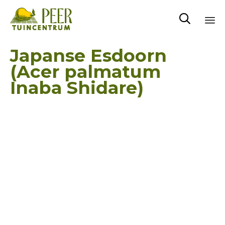

Sk
Japanse Esdoorn
to
(Acer palmatum
co
Inaba Shidare)