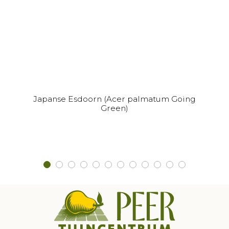
Dit
Japanse Esdoorn (Acer palmatum Going
product
Green)
heeft
meerdere
variaties.
Deze
optie
kan
gekozen
worden
op
de