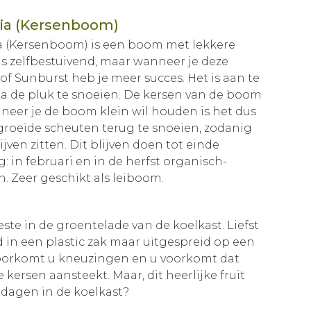
ia (Kersenboom)
a (Kersenboom) is een boom met lekkere
s zelfbestuivend, maar wanneer je deze
 of Sunburst heb je meer succes. Het is aan te
a de pluk te snoeien. De kersen van de boom
nneer je de boom klein wil houden is het dus
groeide scheuten terug te snoeien, zodanig
ijven zitten. Dit blijven doen tot einde
: in februari en in de herfst organisch-
. Zeer geschikt als leiboom.
ste in de groentelade van de koelkast. Liefst
 in een plastic zak maar uitgespreid op een
 voorkomt u kneuzingen en u voorkomt dat
 kersen aansteekt. Maar, dit heerlijke fruit
n dagen in de koelkast?