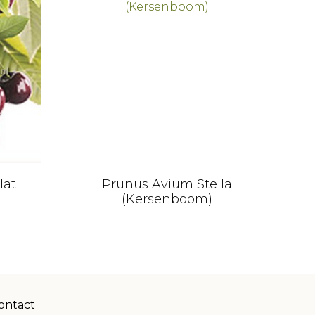
Dit
lat
Prunus Avium Stella
product
(Kersenboom)
heeft
meerdere
variaties.
Deze
optie
kan
ontact