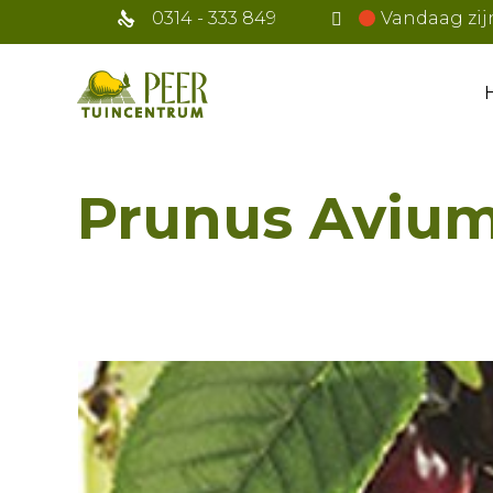
0314 - 333 849
Vandaag zij
Prunus Avium