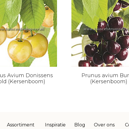
t
Dit
us Avium Donissens
Prunus avium Bur
oduct
product
old (Kersenboom)
(Kersenboom)
eft
heeft
erdere
meerdere
iaties.
variaties.
ze
Deze
tie
optie
n
kan
Assortiment
Inspiratie
Blog
Over ons
C