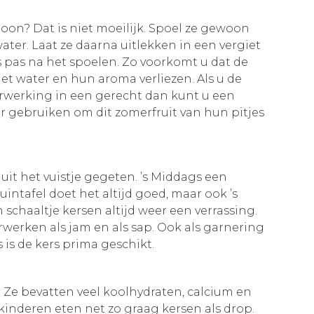
on? Dat is niet moeilijk. Spoel ze gewoon
er. Laat ze daarna uitlekken in een vergiet
es pas na het spoelen. Zo voorkomt u dat de
et water en hun aroma verliezen. Als u de
erwerking in een gerecht dan kunt u een
r gebruiken om dit zomerfruit van hun pitjes
it het vuistje gegeten. ’s Middags een
uintafel doet het altijd goed, maar ook ’s
n schaaltje kersen altijd weer een verrassing.
rwerken als jam en als sap. Ook als garnering
s is de kers prima geschikt.
 Ze bevatten veel koolhydraten, calcium en
 kinderen eten net zo graag kersen als drop.