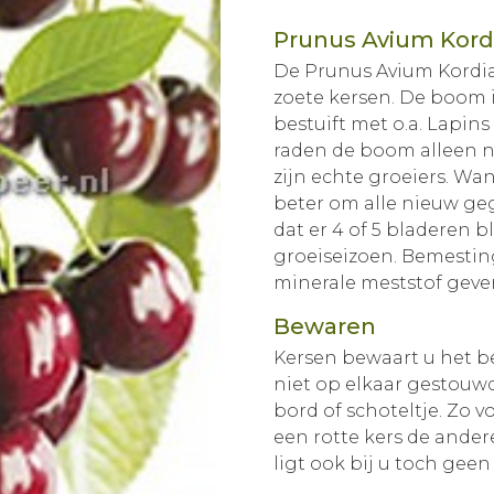
Prunus Avium Kord
De Prunus Avium Kordi
zoete kersen. De boom i
bestuift met o.a. Lapins
raden de boom alleen n
zijn echte groeiers. Wa
beter om alle nieuw ge
dat er 4 of 5 bladeren bl
groeiseizoen. Bemesting
minerale meststof geven
Bewaren
Kersen bewaart u het be
niet op elkaar gestouwd
bord of schoteltje. Zo
een rotte kers de andere
ligt ook bij u toch gee