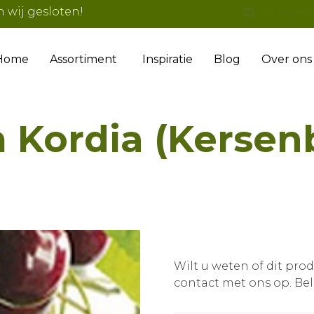
n wij gesloten!
info@tu
Home
Assortiment
Inspiratie
Blog
Over ons
 Kordia (Kerse
Wilt u weten of dit pro
contact met ons op.
Bel