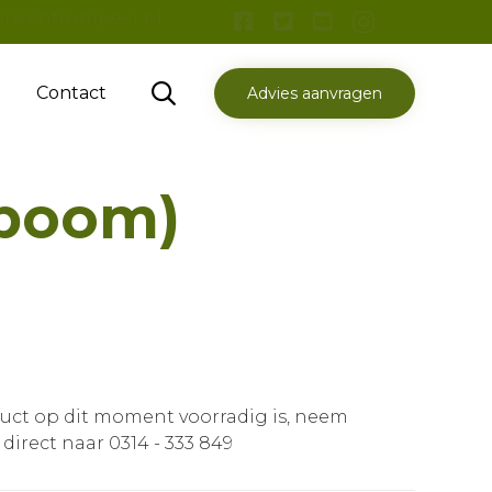
incentrumpeer.nl
Skip

Contact
Advies aanvragen
to
content
nboom)
duct op dit moment voorradig is, neem
 direct naar 0314 - 333 849