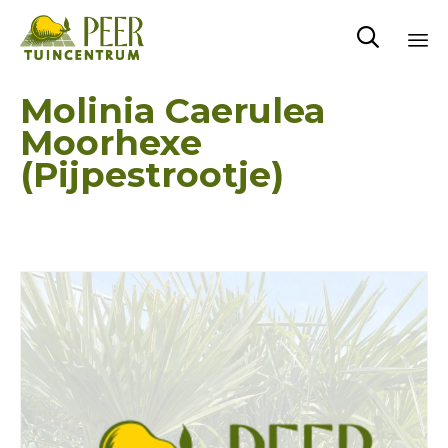

Sk
Molinia Caerulea
to
Moorhexe
co
(Pijpestrootje)