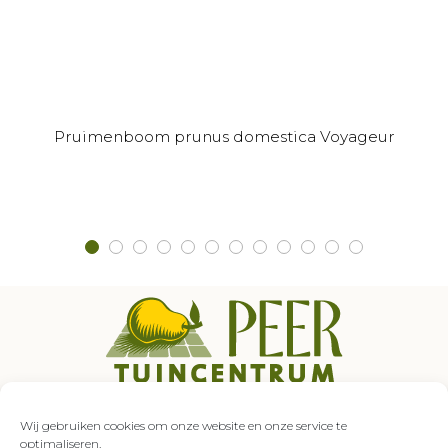
Dit
Pruimenboom prunus domestica Voyageur
product
heeft
meerdere
variaties.
Deze
optie
kan
gekozen
worden
op
de
Auroraweg 5
productpagina
7007 GZ Doetinchem
Wij gebruiken cookies om onze website en onze service te
0314 – 333 849
optimaliseren.