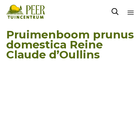

Sk
Pruimenboom prunus
to
domestica Reine
co
Claude d’Oullins