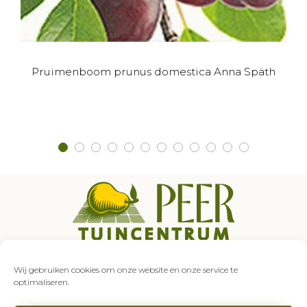
Dit
Pruimenboom prunus domestica Anna Späth
product
heeft
meerdere
variaties.
Deze
optie
kan
gekozen
worden
op
de
Auroraweg 5
productpagina
7007 GZ Doetinchem
Wij gebruiken cookies om onze website en onze service te
0314 – 333 849
optimaliseren.
info@tuincentrumpeer.nl