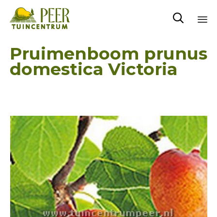

Sk
Pruimenboom prunus
to
domestica Victoria
co