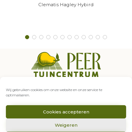
Clematis Hagley Hybird
Auroraweg 5
7007 GZ Doetinchem
Wij gebruiken cookies om onze website en onze service te
0314 – 333 849
optimaliseren.
info@tuincentrumpeer.nl
Cookies accepteren
Weigeren
2020 © Tuincentrum Peer |
Algemene