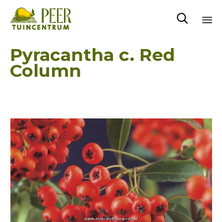

Sk
Pyracantha c. Red
to
Column
co