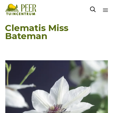

Sk
Clematis Miss
to
Bateman
co