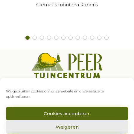
Clematis montana Rubens
Auroraweg 5
7007 GZ Doetinchem
Wij gebruiken cookies om onze website en onze service te
0314 – 333 849
optimaliseren.
info@tuincentrumpeer.nl
Cookies accepteren
Weigeren
2020 © Tuincentrum Peer |
Algemene