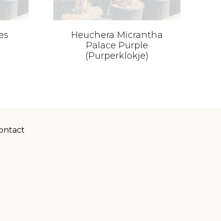
es
Heuchera Micrantha
C
Palace Purple
(Purperklokje)
ontact