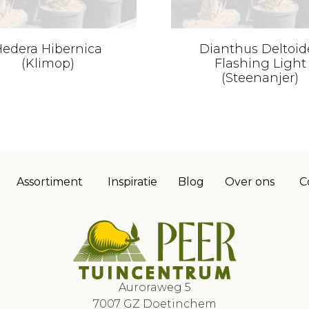
edera Hibernica
Dianthus Deltoid
(Klimop)
Flashing Light
(Steenanjer)
Assortiment
Inspiratie
Blog
Over ons
C
Auroraweg 5
7007 GZ Doetinchem