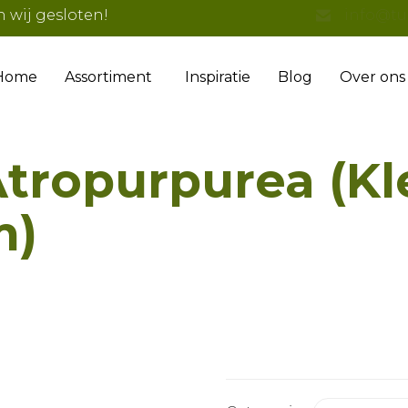
n wij gesloten!
info@tu
Home
Assortiment
Inspiratie
Blog
Over ons
Atropurpurea (Kl
m)