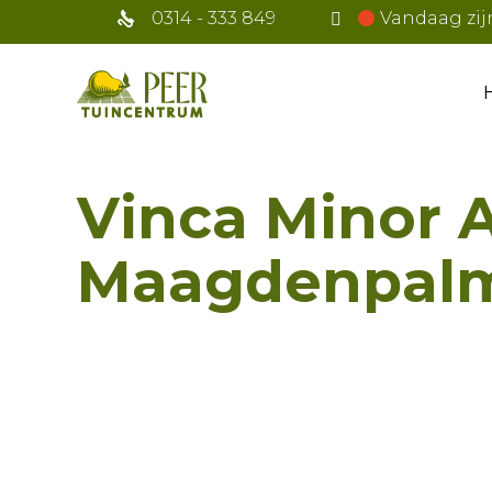
0314 - 333 849
Vandaag zij
Vinca Minor 
Maagdenpal