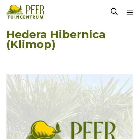

Sk
Hedera Hibernica
to
(Klimop)
co