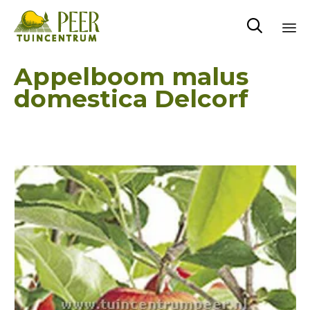

Sk
Appelboom malus
to
domestica Delcorf
co